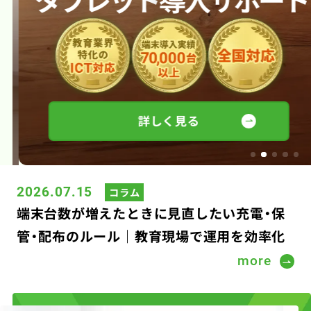
2026.07.02
コラム
タブレットの寿命、何年？｜学校・塾で失敗し
ない買い替え判断時期
詳しく見る
2026.08.05
コラム
学校・塾のICT担当者が抱えやすい悩みとは？
よくある課題と見直しポイントを整理
2026.07.15
コラム
端末台数が増えたときに見直したい充電・保
管・配布のルール｜教育現場で運用を効率化
するポイント
2026.07.02
コラム
more
タブレットの寿命、何年？｜学校・塾で失敗し
ない買い替え判断時期