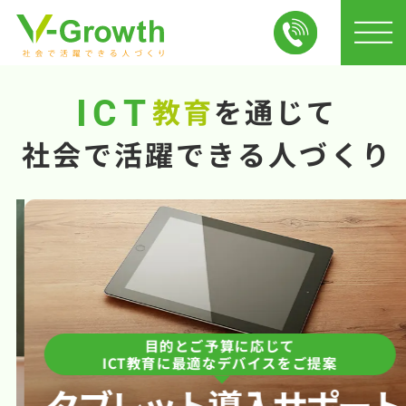
教育
を
通じて
ICT
社会で
活躍できる
人づくり
目的とご予算に応じて
ICT教育に最適なデバイスをご提案
タブレット
導入サポート