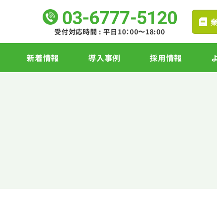
03-6777-5120
受付対応時間 : 平日10：00〜18:00
新着情報
導入事例
採用情報
先輩たちの声
タブレット導入
サ
募集要項
るっとICT
エントリー
端末管理サポート