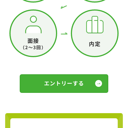
面接
内定
（2～3回）
エントリーする